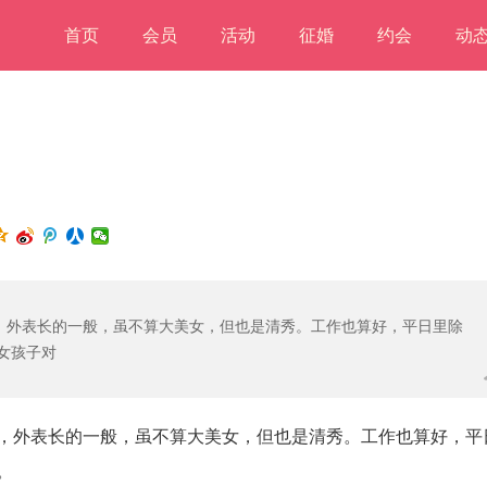
首页
会员
活动
征婚
约会
动
，外表长的一般，虽不算大美女，但也是清秀。工作也算好，平日里除
女孩子对
，外表长的一般，虽不算大美女，但也是清秀。工作也算好，平
。