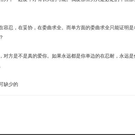
在容忍，在妥协，在委曲求全。而单方面的委曲求全只能证明是
？
，对方是不是真的爱你。如果永远都是你单边的在忍耐，永远是
。
可缺少的