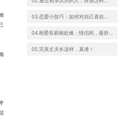
02.通过相亲认识的人，应该怎样去观察和了解TA？
她
03.恋爱小技巧：如何对自己喜欢的人表达爱？
己
04.相爱容易相处难：情侣间，最舒服的几种相处模式
05.完美丈夫长这样，真准！
抛
矛
屈