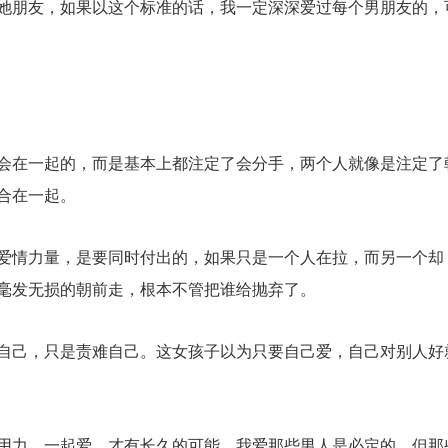
她朋友，如果以这个标准的话，我一定深深爱过每个男朋友的，
会在一起的，而是基本上都注定了会分手，两个人就像是注定了
合在一起。
爱情力量，是要同时付出的，如果只是一个人在拉，而另一个却
毫发无损的朝前走，根本不管把谁给抛弃了。
自己，只是责难自己。这女孩子以为只要自己爱，自己对别人好
用力，一起爱，才有长久的可能。我爱那些男人是必定的，但那