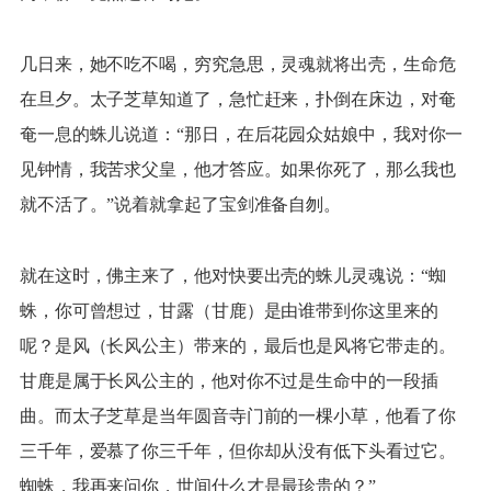
几日来，她不吃不喝，穷究急思，灵魂就将出壳，生命危
在旦夕。太子芝草知道了，急忙赶来，扑倒在床边，对奄
奄一息的蛛儿说道：“那日，在后花园众姑娘中，我对你一
见钟情，我苦求父皇，他才答应。如果你死了，那么我也
就不活了。”说着就拿起了宝剑准备自刎。
就在这时，佛主来了，他对快要出壳的蛛儿灵魂说：“蜘
蛛，你可曾想过，甘露（甘鹿）是由谁带到你这里来的
呢？是风（长风公主）带来的，最后也是风将它带走的。
甘鹿是属于长风公主的，他对你不过是生命中的一段插
曲。而太子芝草是当年圆音寺门前的一棵小草，他看了你
三千年，爱慕了你三千年，但你却从没有低下头看过它。
蜘蛛，我再来问你，世间什么才是最珍贵的？”