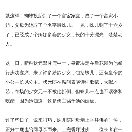
就这样，蜘蛛投胎到了一个官宦家庭，成了一个富家小
姐，父母为她取了个名字叫蛛儿。一晃，蛛儿到了十六岁
了，已经成了个婀娜多姿的少女，长的十分漂亮，楚楚动
人。
这一日，新科状元郎甘鹿中士，皇帝决定在后花园为他举
行庆功宴席。来了许多妙龄少女，包括蛛儿，还有皇帝的
小公主长风公主。状元郎在席间表演诗词歌赋，大献才
艺，在场的少女无一不被他折倒。但蛛儿一点也不紧张和
吃醋，因为她知道，这是佛主赐予她的姻缘。
过了些日子，说来很巧，蛛儿陪同母亲上香拜佛的时候，
正好甘鹿也陪同母亲而来。上完香拜过佛，二位长者在一