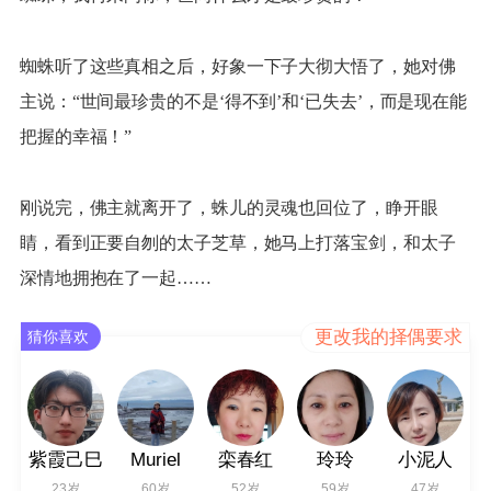
蜘蛛听了这些真相之后，好象一下子大彻大悟了，她对佛
主说：“世间最珍贵的不是‘得不到’和‘已失去’，而是现在能
把握的幸福！”
刚说完，佛主就离开了，蛛儿的灵魂也回位了，睁开眼
睛，看到正要自刎的太子芝草，她马上打落宝剑，和太子
深情地拥抱在了一起……
更改我的择偶要求
猜你喜欢
紫霞己巳
Muriel
栾春红
玲玲
小泥人
23岁
60岁
52岁
59岁
47岁