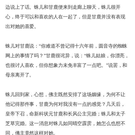
边说上了话。蛛儿和甘鹿便来到走廊上聊天，蛛儿很开
心，终于可以和喜欢的人在一起了，但是甘鹿并没有表现
出对她的喜爱。
蛛儿对甘鹿说：“你难道不曾记得十六年前，圆音寺的蜘蛛
网上的事情了吗？”甘鹿很诧异，说：“蛛儿姑娘，你漂亮，
也很讨人喜欢，但你想象力未免丰富了一点吧。”说罢，和
母亲离开了。
蛛儿回到家，心想，佛主既然安排了这场姻缘，为何不让
他记得那件事，甘鹿为何对我没有一点的感觉？几天后，
皇帝下召，命新科状元甘鹿和长风公主完婚；蛛儿和太子
芝草完婚。这一消息对蛛儿如同晴空霹雳，她怎么也想不
同，佛主竟然这样对她。