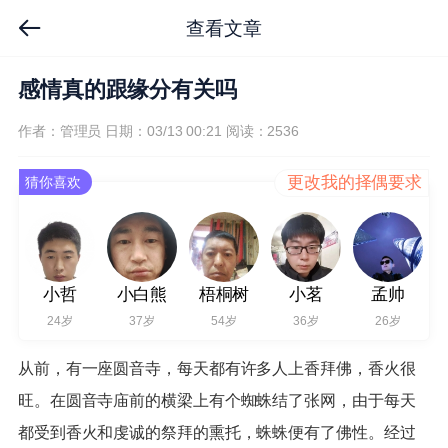
查看文章
感情真的跟缘分有关吗
作者：管理员
日期：03/13 00:21
阅读：2536
更改我的择偶要求
猜你喜欢
小哲
小白熊
梧桐树
小茗
孟帅
24岁
37岁
54岁
36岁
26岁
从前，有一座圆音寺，每天都有许多人上香拜佛，香火很
旺。在圆音寺庙前的横梁上有个蜘蛛结了张网，由于每天
都受到香火和虔诚的祭拜的熏托，蛛蛛便有了佛性。经过