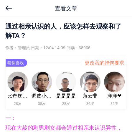
查看文章
通过相亲认识的人，应该怎样去观察和了
解TA？
作者：管理员
日期：12/04 14:09
阅读：68966
更改我的择偶要求
猜你喜欢
比奇堡名医
调皮小蹦蹦
是是是是
落云非
洋洋❤
28岁
38岁
28岁
36岁
32岁
一：
现在大龄的剩男剩女都会通过相亲来认识异性，