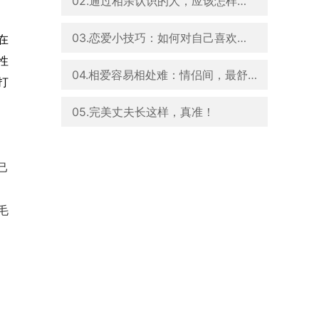
02.通过相亲认识的人，应该怎样去观察和了解TA？
03.恋爱小技巧：如何对自己喜欢的人表达爱？
在
性
04.相爱容易相处难：情侣间，最舒服的几种相处模式
打
05.完美丈夫长这样，真准！
己
毛