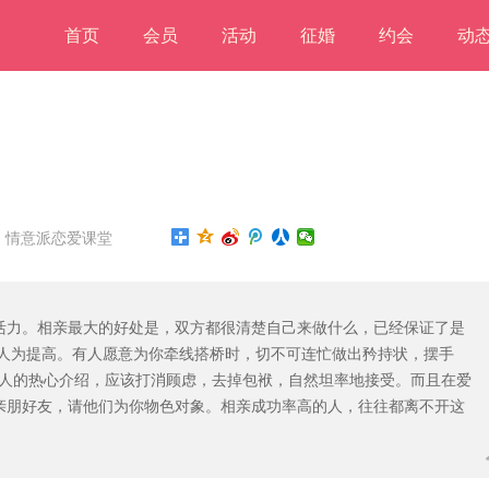
首页
会员
活动
征婚
约会
动
： 情意派恋爱课堂
活力。相亲最大的好处是，双方都很清楚自己来做什么，已经保证了是
被人为提高。有人愿意为你牵线搭桥时，切不可连忙做出矜持状，摆手
对别人的热心介绍，应该打消顾虑，去掉包袱，自然坦率地接受。而且在爱
亲朋好友，请他们为你物色对象。相亲成功率高的人，往往都离不开这