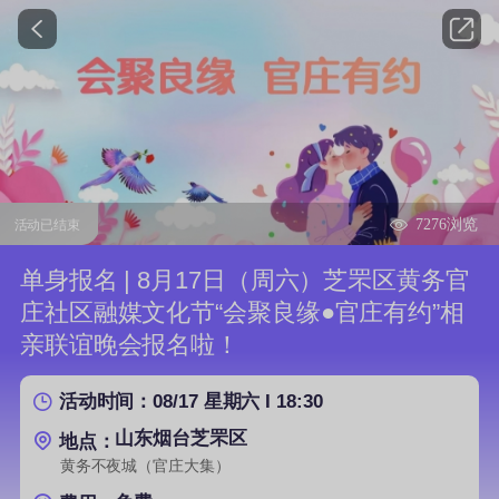
7276浏览
活动已结束
单身报名 | 8月17日（周六）芝罘区黄务官
庄社区融媒文化节“会聚良缘●官庄有约”相
亲联谊晚会报名啦！
08/17 星期六 I 18:30
活动时间：
山东烟台芝罘区
地点：
黄务不夜城（官庄大集）