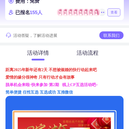
免费
费用：
已报名
155人
查看
活动答疑，了解活动进展
联系我们
活动详情
活动流程
距离2025年新年还有2天
不想被催婚的快行动起来吧
爱情的缘分很神奇
只有行动才会有故事
脱单机会来啦~
快来参加·第2期
线上CP互选活动吧~
简单便捷 任性互选
互选成功 互推微信