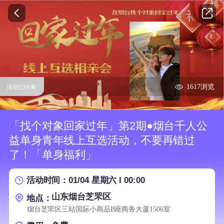
1617浏览
活动已结束
「找个对象回家过年」第2期●烟台千人公
益单身青年线上互选活动，不要再错过
了！「单身福利」
01/04 星期六 I 00:00
活动时间：
山东烟台芝罘区
地点：
烟台芝罘区三站国际小商品B座商务大厦1506室