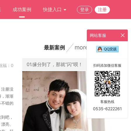
态
成功案例
快捷入口
登录
注册
网站客服
more
最新案例
01.缘分到了，那就“闪”呗！
祝福：0
扫码添加微信客服
。
。注册没
解，渐渐
客服热线
多不错的
0535-6222261
取到吧，
，漂亮、