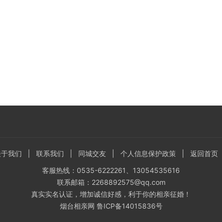
关于我们
|
联系我们
|
同城交友
|
个人信息保护政策
|
返回首页
客服热线：0535-6222261、13054535616
联系邮箱：2268892575@qq.com
真实实名认证，增加诚信好感，利于你的相亲征婚！
烟台相亲网
鲁ICP备14015836号