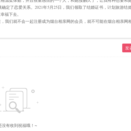
性格温柔体贴，并且很重感情的一个人，和她接触久了，让我有种想要和
定了恋爱关系。2021年5月25日，我们领取了结婚证书，计划旅游结
直幸福下去。
在，我们就不会一起注册成为烟台相亲网的会员，就不可能在烟台相亲网
发
还没有收到祝福哦！~