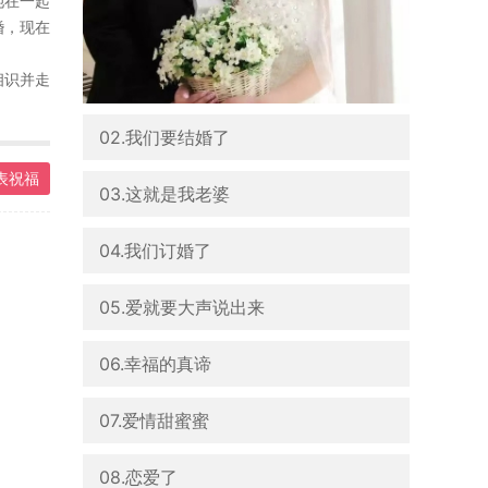
她在一起
婚，现在
相识并走
02.我们要结婚了
表祝福
03.这就是我老婆
04.我们订婚了
05.爱就要大声说出来
06.幸福的真谛
07.爱情甜蜜蜜
08.恋爱了