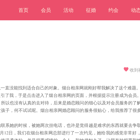
首页
会员
活动
征婚
约会
动
收到
以一直没能找到适合自己的对象。烟台相亲网就刚好帮我解决了这个难题
吸引了我，于是点击进入了烟台相亲网的页面，并根据提示注册成为会员
，所以也没有认真的去对待，后来是婚恋顾问的细心以及对会员服务的了
女孩子，何不试试呢。烟台相亲网婚恋顾问的服务很贴心，给我推荐了很
始联系她的时候，被她两次挂电话，也许是觉得越是难求的东西就要去争
4月12日，我们在烟台相亲网总部进行了一次约见，她给我的感觉非常好