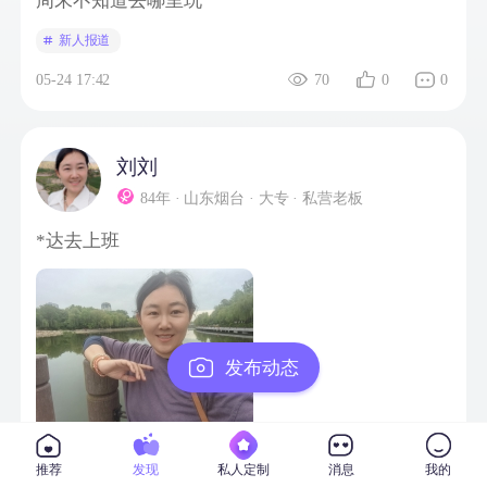
周末不知道去哪里玩
新人报道
05-24 17:42
70
0
0
刘刘
84年 · 山东烟台 · 大专 · 私营老板
*达去上班
发布动态
04-29 11:29
71
0
0
推荐
发现
私人定制
消息
我的