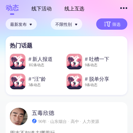
动态
线下活动
线上互选
下拉刷新
最新发布
不限性别
筛选
热门话题
# 新人报道
# 吐槽一下
102条动态
9条动态
# “汪”龄
# 脱单分享
3条动态
9条动态
五毒欣德
90年 · 山东烟台 · 高中 · 人力资源