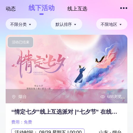
线下活动
动态
线上互选
下拉刷新
不限分类
默认排序
不限地区
活动已结束
烟台
688浏览
“情定七夕”线上互选派对 |“七夕节” 在线免费选对象，火热报名中！
费用：免费
活动时间： 08/29 星期五 I 00:00
山东 · 烟台