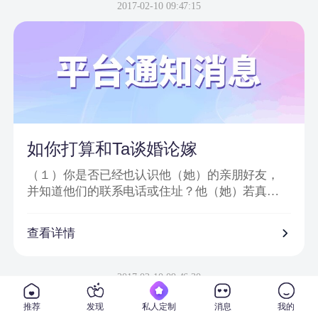
信息或节目邀请嘉宾、网站会员为信件内容；
2017-02-10 09:47:15
2、骗子以＂消息提示员XX＂、＂送礼员XX＂等
昵称给会员发送站内信或进行在线聊天；
3、把中奖诈骗信息发到会员手机上，要求会员登
录一个钓鱼网站进行汇款；
4、虚假信息为避免系统筛查及一般由大量符号或
空格分开；
5、通过看似相似的网络地址或电话欺骗网友；
6、提供所谓活动验证码及咨询热线。
如你打算和Ta谈婚论嫁
（１）你是否已经也认识他（她）的亲朋好友，
并知道他们的联系电话或住址？他（她）若真心
对你的话，一定会也让你真正地走入他（她）的
私人社交圈子。
查看详情
（２）你是否已经去过他（她）工作单位，并确
信他（她）真的在那里从事着他（她）所说的工
2017-02-10 09:46:30
作？
推荐
发现
私人定制
消息
我的